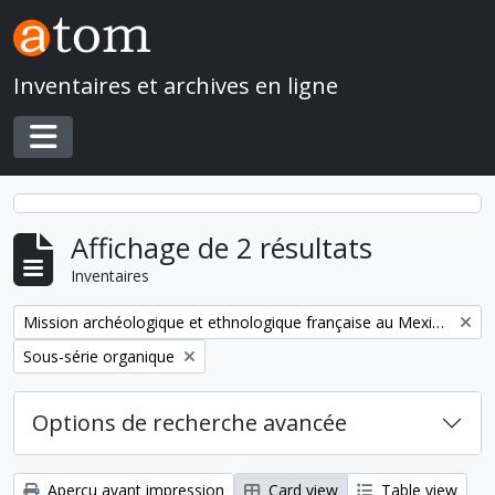
Skip to main content
Inventaires et archives en ligne
Toggle navigation
Affichage de 2 résultats
Inventaires
Remove filter:
Mission archéologique et ethnologique française au Mexique
Remove filter:
Sous-série organique
Options de recherche avancée
Aperçu avant impression
Card view
Table view