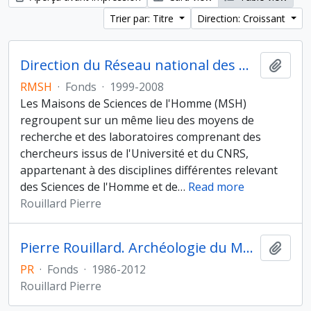
Trier par: Titre
Direction: Croissant
Direction du Réseau national des Maisons des sciences de l'Homme
Ajout
RMSH
·
Fonds
·
1999-2008
Les Maisons de Sciences de l'Homme (MSH)
regroupent sur un même lieu des moyens de
recherche et des laboratoires comprenant des
chercheurs issus de l'Université et du CNRS,
appartenant à des disciplines différentes relevant
des Sciences de l'Homme et de
…
Read more
Rouillard Pierre
Pierre Rouillard. Archéologie du Monde grec archaïque et classique
Ajout
PR
·
Fonds
·
1986-2012
Rouillard Pierre