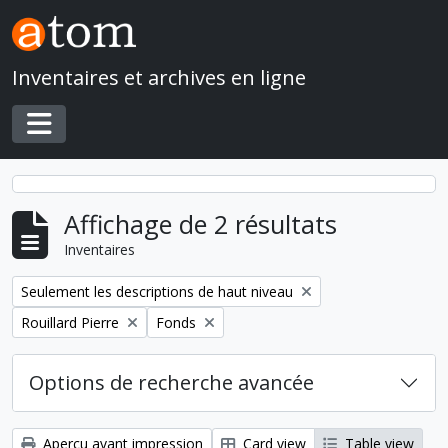
Skip to main content
Inventaires et archives en ligne
Toggle navigation
Affichage de 2 résultats
Inventaires
Remove filter:
Seulement les descriptions de haut niveau
Remove filter:
Remove filter:
Rouillard Pierre
Fonds
Options de recherche avancée
Aperçu avant impression
Card view
Table view