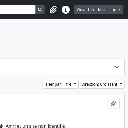
Search in browse page
Ouverture de session
Liens rapides
Trier par: Titre
Direction: Croissant
Ajout
 Amri et un site non identifié.