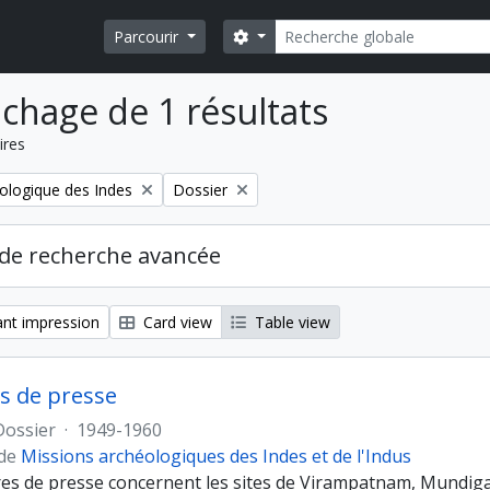
Rechercher
Search options
Parcourir
ichage de 1 résultats
ires
Remove filter:
ologique des Indes
Dossier
de recherche avancée
nt impression
Card view
Table view
s de presse
Dossier
·
1949-1960
 de
Missions archéologiques des Indes et de l'Indus
es de presse concernent les sites de Virampatnam, Mundigak,