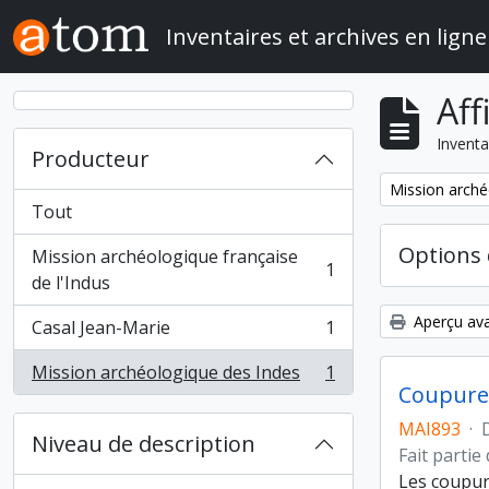
Skip to main content
Inventaires et archives en ligne
Aff
Inventa
Producteur
Remove filter:
Mission arché
Tout
Options 
Mission archéologique française
1
, 1 résultats
de l'Indus
Aperçu ava
Casal Jean-Marie
1
, 1 résultats
Mission archéologique des Indes
1
, 1 résultats
Coupure
MAI893
·
Niveau de description
Fait partie
Les coupur