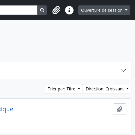
Search in browse page
Ouverture de session
Liens rapides
Trier par: Titre
Direction: Croissant
xique
Ajout