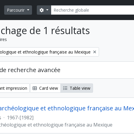
Rechercher
Search options
Parcourir
ichage de 1 résultats
ires
ologique et ethnologique française au Mexique
de recherche avancée
nt impression
Card view
Table view
archéologique et ethnologique française au Me
s
·
1967-[1982]
chéologique et ethnologique française au Mexique