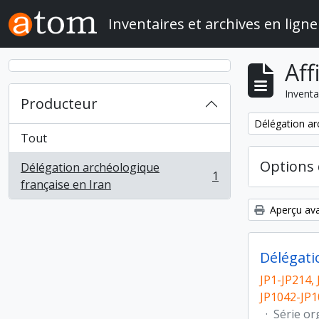
Skip to main content
Inventaires et archives en ligne
Aff
Inventa
Producteur
Remove filter:
Délégation ar
Tout
Options 
Délégation archéologique
1
, 1 résultats
française en Iran
Aperçu ava
Délégati
JP1-JP214, 
JP1042-JP1
·
Série or