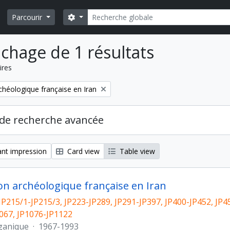
Rechercher
Search options
Parcourir
ichage de 1 résultats
ires
chéologique française en Iran
de recherche avancée
nt impression
Card view
Table view
on archéologique française en Iran
JP215/1-JP215/3, JP223-JP289, JP291-JP397, JP400-JP452, JP4
067, JP1076-JP1122
ganique
·
1967-1993