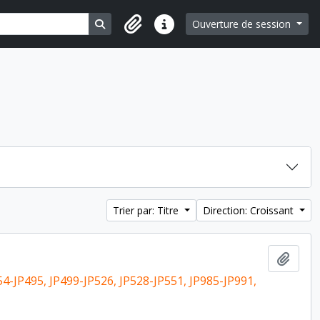
Search in browse page
Ouverture de session
Liens rapides
Trier par: Titre
Direction: Croissant
Ajout
54-JP495, JP499-JP526, JP528-JP551, JP985-JP991,