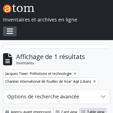
Skip to main content
Inventaires et archives en ligne
Toggle navigation
Affichage de 1 résultats
Inventaires
Remove filter:
Jacques Tixier. Préhistoire et technologie
Remove filter:
Chantier international de fouilles de Ksar' Aqil (Liban)
Options de recherche avancée
Aperçu avant impression
Card view
Table view