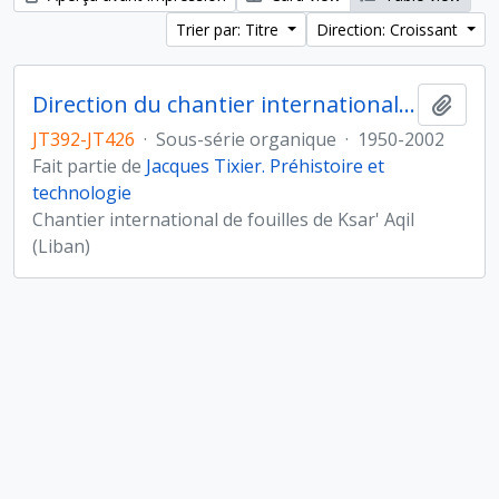
Trier par: Titre
Direction: Croissant
Direction du chantier international de fouilles de Ksar'Aqil (Liban)
Ajout
JT392-JT426
·
Sous-série organique
·
1950-2002
Fait partie de
Jacques Tixier. Préhistoire et
technologie
Chantier international de fouilles de Ksar' Aqil
(Liban)