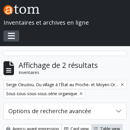
Skip to main content
Inventaires et archives en ligne
Toggle navigation
Affichage de 2 résultats
Inventaires
Remove filter:
Serge Cleuziou. Du village à l'État au Proche- et Moyen-Orient
Remove filter:
Sous-sous-sous-sous-série organique
Options de recherche avancée
Aperçu avant impression
Card view
Table view