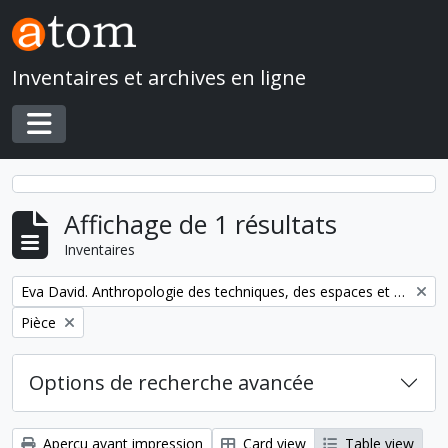
Skip to main content
Inventaires et archives en ligne
Toggle navigation
Affichage de 1 résultats
Inventaires
Remove filter:
Eva David. Anthropologie des techniques, des espaces et des territoires au Pliocène et au Pleistocène
Remove filter:
Pièce
Options de recherche avancée
Aperçu avant impression
Card view
Table view