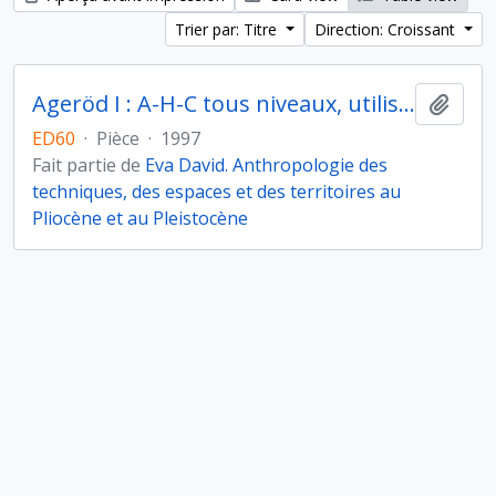
Trier par: Titre
Direction: Croissant
Ageröd I : A-H-C tous niveaux, utilisation de la ramure cerf
Ajout
ED60
·
Pièce
·
1997
Fait partie de
Eva David. Anthropologie des
techniques, des espaces et des territoires au
Pliocène et au Pleistocène