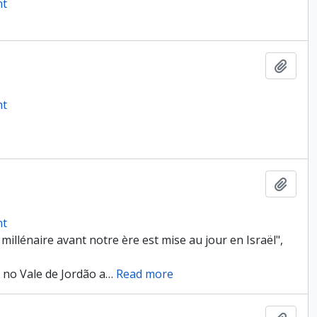
nt
Ajout
nt
Ajout
nt
illénaire avant notre ère est mise au jour en Israël",
a no Vale de Jordão a
…
Read more