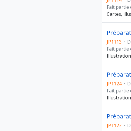
JP1114
·
D
Fait partie
Cartes, ill
JP1113
·
D
Fait partie
Illustratio
JP1124
·
D
Fait partie
Illustratio
Préparat
JP1123
·
D