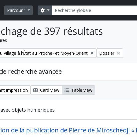
Rechercher
Search options
Parcourir
ichage de 397 résultats
ires
Remove filter:
u Village à l'État au Proche- et Moyen-Orient
Dossier
de recherche avancée
nt impression
Card view
Table view
s avec objets numériques