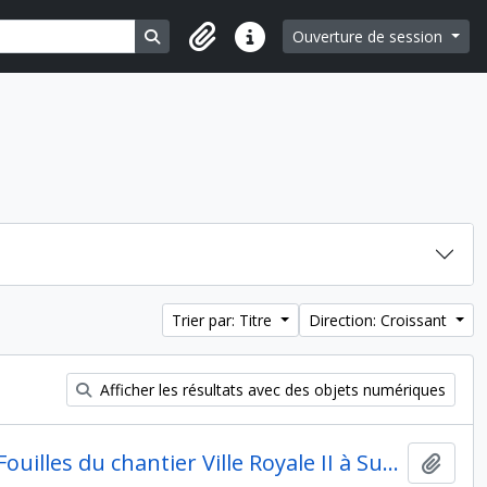
Search in browse page
Ouverture de session
Liens rapides
Trier par: Titre
Direction: Croissant
Afficher les résultats avec des objets numériques
Préparation de la publication de Pierre de Miroschedji « Fouilles du chantier Ville Royale II à Suse. Les niveaux élamites.
Ajout