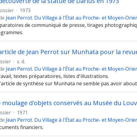
 découverte de la statue de Darius en 1973
ossier
·
1973
 de
Jean Perrot. Du Village à l'État au Proche- et Moyen-Orie
paratoires de communiqué de presse, tirages photographiq
élégrammes.
'article de Jean Perrot sur Munhata pour la revu
ssier
·
s. d.
 de
Jean Perrot. Du Village à l'État au Proche- et Moyen-Orie
avail, textes préparatoires, listes d'illustrations.
d'article de synthèse sur Munhata ne semble pas avoir abouti
e moulage d'objets conservés au Musée du Louv
ssier
·
1971
 de
Jean Perrot. Du Village à l'État au Proche- et Moyen-Orie
cuments financiers.