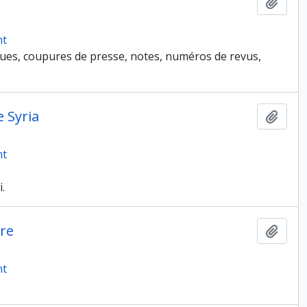
Ajout
nt
ues, coupures de presse, notes, numéros de revus,
e Syria
Ajout
nt
.
re
Ajout
nt