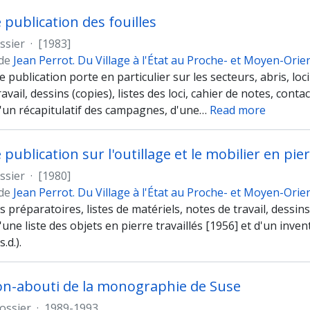
 publication des fouilles
ssier
·
[1983]
 de
Jean Perrot. Du Village à l'État au Proche- et Moyen-Orie
e publication porte en particulier sur les secteurs, abris, loc
avail, dessins (copies), listes des loci, cahier de notes, contac
'un récapitulatif des campagnes, d'une
…
Read more
 publication sur l'outillage et le mobilier en pi
ssier
·
[1980]
 de
Jean Perrot. Du Village à l'État au Proche- et Moyen-Orie
ns préparatoires, listes de matériels, notes de travail, dessins
une liste des objets en pierre travaillés [1956] et d'un invent
.d.).
on-abouti de la monographie de Suse
ossier
·
1989-1993