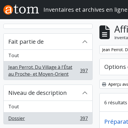
Skip to main content
Inventaires et archives en ligne
Aff
Inventa
Fait partie de
Remove filter:
Jean Perrot. D
Tout
Options 
Jean Perrot. Du Village à l'État
397
, 397 résultats
au Proche- et Moyen-Orient
Aperçu ava
Niveau de description
6 résultat
Tout
Dossier
397
, 397 résultats