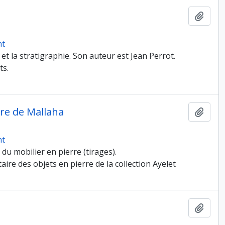
Ajout
nt
i et la stratigraphie. Son auteur est Jean Perrot.
ts.
erre de Mallaha
Ajout
nt
 du mobilier en pierre (tirages).
aire des objets en pierre de la collection Ayelet
Ajout