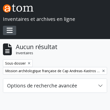
Skip to main content
Inventaires et archives en ligne
Toggle navigation
Aucun résultat
Inventaires
Remove filter:
Sous-dossier
Remove filter:
Mission archéologique française de Cap Andreas-Kastros et de Khirokitia (Chypre)
Options de recherche avancée