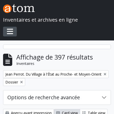
Skip to main content
Inventaires et archives en ligne
Toggle navigation
Affichage de 397 résultats
Inventaires
Remove filter:
Jean Perrot. Du Village à l'État au Proche- et Moyen-Orient
Remove filter:
Dossier
Options de recherche avancée
Aperçu avant impression
Card view
Table view