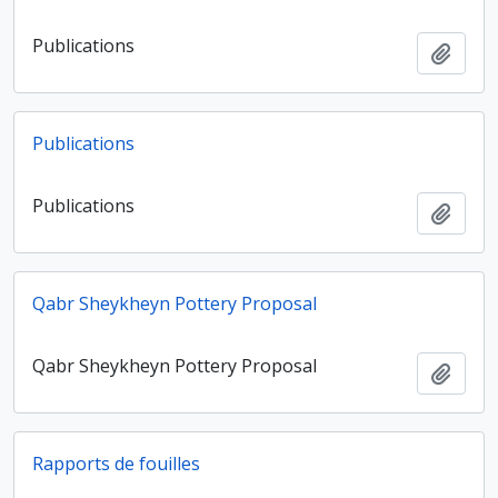
Publications
Ajout
Publications
Publications
Ajout
Qabr Sheykheyn Pottery Proposal
Qabr Sheykheyn Pottery Proposal
Ajout
Rapports de fouilles