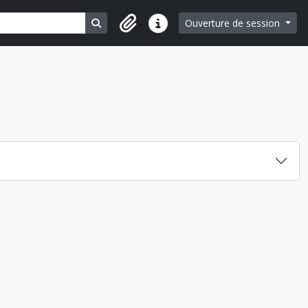
Search in browse page
Ouverture de session
Liens rapides