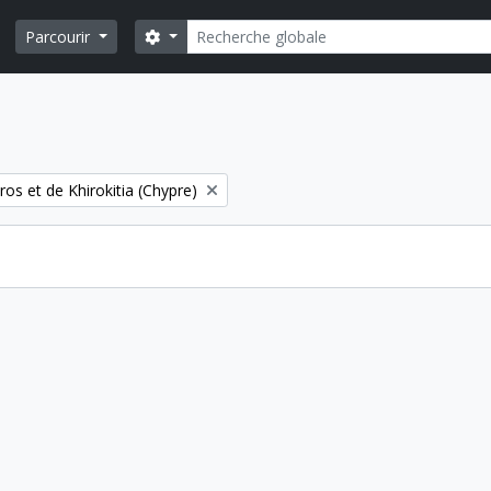
Rechercher
Search options
Parcourir
os et de Khirokitia (Chypre)