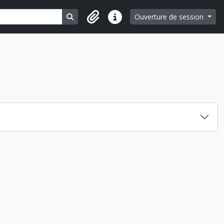
Search in browse page
Ouverture de session
Liens rapides