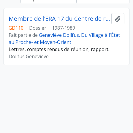
Membre de l'ERA 17 du Centre de recherches archéologiques (CNRS)
Ajout
GD110
·
Dossier
·
1987-1989
Fait partie de
Geneviève Dollfus. Du Village à l'État
au Proche- et Moyen-Orient
Lettres, comptes rendus de réunion, rapport.
Dollfus Geneviève