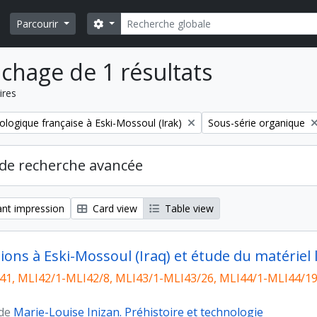
Rechercher
Search options
Parcourir
ichage de 1 résultats
ires
Remove filter:
ologique française à Eski-Mossoul (Irak)
Sous-série organique
de recherche avancée
nt impression
Card view
Table view
ions à Eski-Mossoul (Iraq) et étude du matériel 
1, MLI42/1-MLI42/8, MLI43/1-MLI43/26, MLI44/1-MLI44/19
 de
Marie-Louise Inizan. Préhistoire et technologie