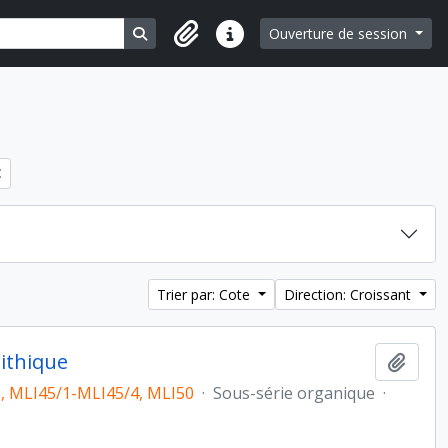
Search in browse page
Ouverture de session
Liens rapides
Trier par: Cote
Direction: Croissant
lithique
Ajout
, MLI45/1-MLI45/4, MLI50
·
Sous-série organique
·