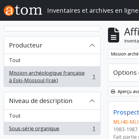
Skip to main content
Inventaires et archives en ligne
Aff
Inventa
Producteur
Remove filter:
Mission arché
Tout
Options 
Mission archéologique française
1
, 1 résultats
à Eski-Mossoul (Irak)
Aperçu ava
Niveau de description
Prospect
Tout
MLI40-MLI4
Sous-série organique
1
1983-1987
, 1 résultats
Fait partie