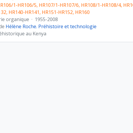
HR106/1-HR106/5, HR107/1-HR107/6, HR108/1-HR108/4, HR1
32, HR140-HR141, HR151-HR152, HR160
rie organique
·
1955-2008
 de
Hélène Roche. Préhistoire et technologie
éhistorique au Kenya