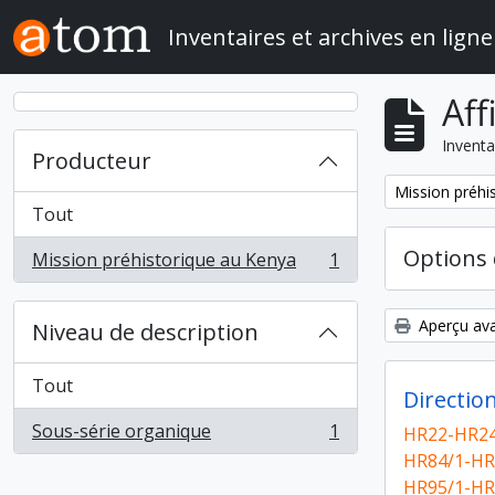
Skip to main content
Inventaires et archives en ligne
Aff
Inventa
Producteur
Remove filter:
Mission préhi
Tout
Options 
Mission préhistorique au Kenya
1
, 1 résultats
Aperçu ava
Niveau de description
Tout
Directio
Sous-série organique
1
HR22-HR24
, 1 résultats
HR84/1-HR
HR95/1-HR