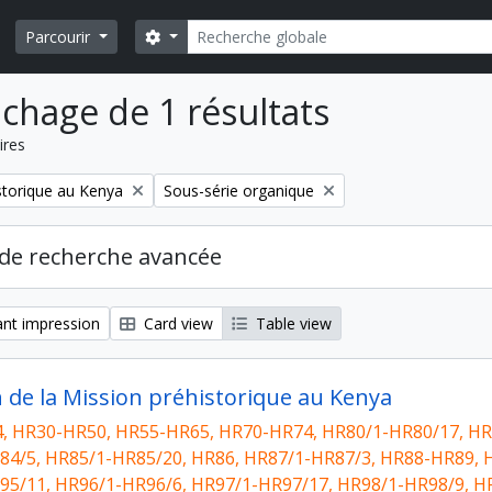
Rechercher
Search options
Parcourir
ichage de 1 résultats
ires
Remove filter:
storique au Kenya
Sous-série organique
de recherche avancée
nt impression
Card view
Table view
n de la Mission préhistorique au Kenya
, HR30-HR50, HR55-HR65, HR70-HR74, HR80/1-HR80/17, HR
84/5, HR85/1-HR85/20, HR86, HR87/1-HR87/3, HR88-HR89, 
95/11, HR96/1-HR96/6, HR97/1-HR97/17, HR98/1-HR98/9, H