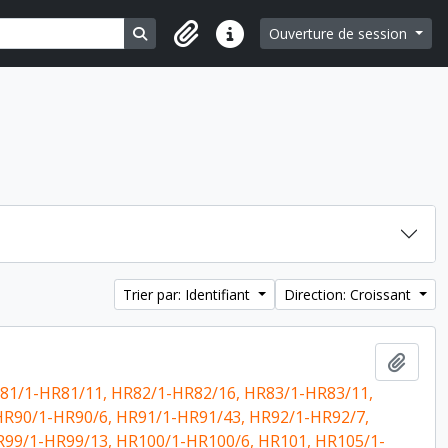
Search in browse page
Ouverture de session
Liens rapides
Trier par: Identifiant
Direction: Croissant
Ajout
81/1-HR81/11, HR82/1-HR82/16, HR83/1-HR83/11,
HR90/1-HR90/6, HR91/1-HR91/43, HR92/1-HR92/7,
R99/1-HR99/13, HR100/1-HR100/6, HR101, HR105/1-