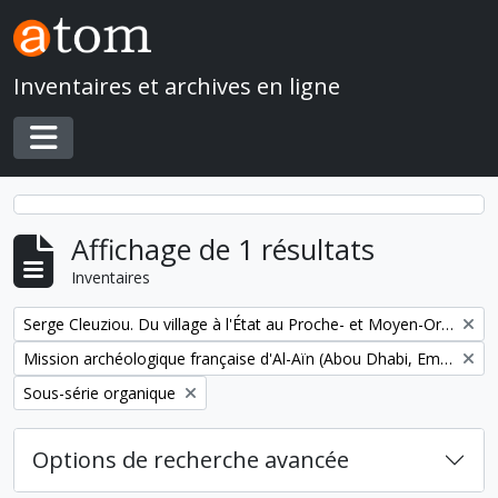
Skip to main content
Inventaires et archives en ligne
Toggle navigation
Affichage de 1 résultats
Inventaires
Remove filter:
Serge Cleuziou. Du village à l'État au Proche- et Moyen-Orient
Remove filter:
Mission archéologique française d'Al-Aïn (Abou Dhabi, Emirats arabes unis)
Remove filter:
Sous-série organique
Options de recherche avancée