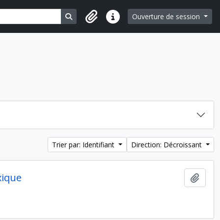
Search in browse page
Ouverture de session
Liens rapides
Trier par: Identifiant
Direction: Décroissant
xique
Ajout