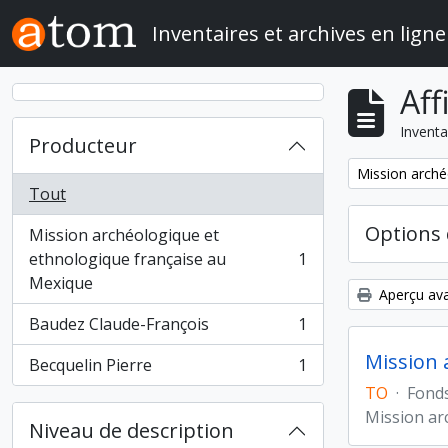
Skip to main content
Inventaires et archives en ligne
Aff
Inventa
Producteur
Remove filter:
Mission arché
Tout
Options 
Mission archéologique et
ethnologique française au
1
, 1 résultats
Mexique
Aperçu ava
Baudez Claude-François
1
, 1 résultats
Mission 
Becquelin Pierre
1
, 1 résultats
TO
·
Fond
Mission ar
Niveau de description