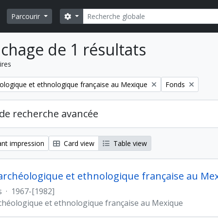
Rechercher
Search options
Parcourir
ichage de 1 résultats
ires
Remove filter:
ologique et ethnologique française au Mexique
Fonds
de recherche avancée
nt impression
Card view
Table view
archéologique et ethnologique française au Me
s
·
1967-[1982]
chéologique et ethnologique française au Mexique