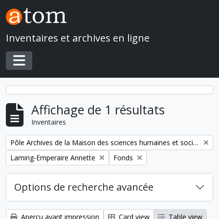
Skip to main content
Inventaires et archives en ligne
Toggle navigation
Affichage de 1 résultats
Inventaires
Remove filter:
Pôle Archives de la Maison des sciences humaines et sociales Mondes
Remove filter:
Remove filter:
Laming-Emperaire Annette
Fonds
Options de recherche avancée
Aperçu avant impression
Card view
Table view