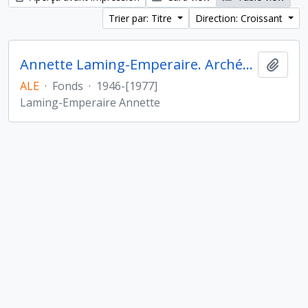
Trier par: Titre
Direction: Croissant
Annette Laming-Emperaire. Archéologie des Amériques
Ajout
ALE
·
Fonds
·
1946-[1977]
Laming-Emperaire Annette