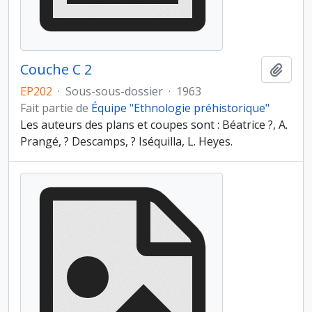
Couche C 2
Ajout
EP202
·
Sous-sous-dossier
·
1963
Fait partie de
Équipe "Ethnologie préhistorique"
Les auteurs des plans et coupes sont : Béatrice ?, A.
Prangé, ? Descamps, ? Iséquilla, L. Heyes.