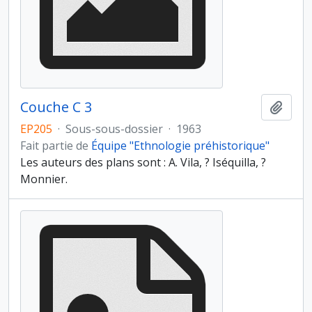
Couche C 3
Ajout
EP205
·
Sous-sous-dossier
·
1963
Fait partie de
Équipe "Ethnologie préhistorique"
Les auteurs des plans sont : A. Vila, ? Iséquilla, ?
Monnier.