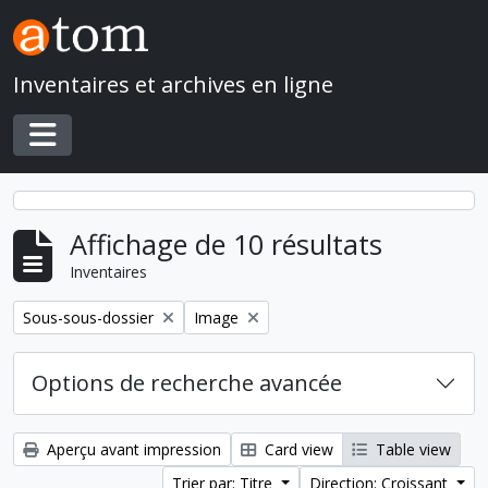
Skip to main content
Inventaires et archives en ligne
Toggle navigation
Affichage de 10 résultats
Inventaires
Remove filter:
Remove filter:
Sous-sous-dossier
Image
Options de recherche avancée
Aperçu avant impression
Card view
Table view
Trier par: Titre
Direction: Croissant