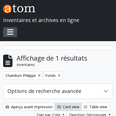
Skip to main content
Inventaires et archives en ligne
Toggle navigation
Affichage de 1 résultats
Inventaires
Remove filter:
Remove filter:
Chambon Philippe
Fonds
Options de recherche avancée
Aperçu avant impression
Card view
Table view
Trier par: Cote
Direction: Décroissant