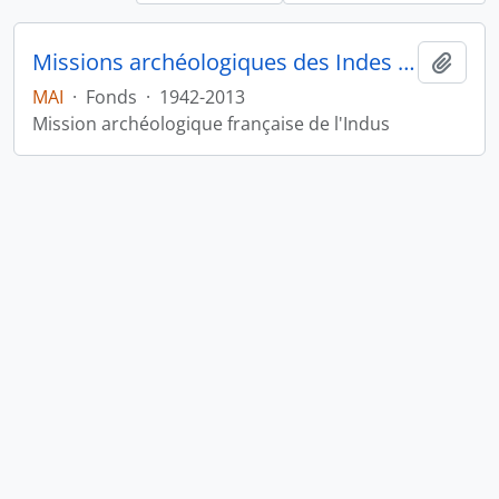
Missions archéologiques des Indes et de l'Indus
Ajout
MAI
·
Fonds
·
1942-2013
Mission archéologique française de l'Indus