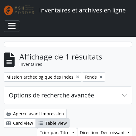
Skip to main content
Inventaires et archives en ligne
Toggle navigation
Affichage de 1 résultats
Inventaires
Remove filter:
Remove filter:
Mission archéologique des Indes
Fonds
Options de recherche avancée
Aperçu avant impression
Card view
Table view
Trier par: Titre
Direction: Décroissant