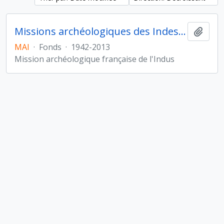
Missions archéologiques des Indes et de l'Indus
Ajout
MAI
·
Fonds
·
1942-2013
Mission archéologique française de l'Indus