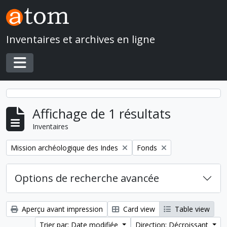
Skip to main content
Inventaires et archives en ligne
Toggle navigation
Affichage de 1 résultats
Inventaires
Remove filter:
Remove filter:
Mission archéologique des Indes
Fonds
Options de recherche avancée
Aperçu avant impression
Card view
Table view
Trier par: Date modifiée
Direction: Décroissant