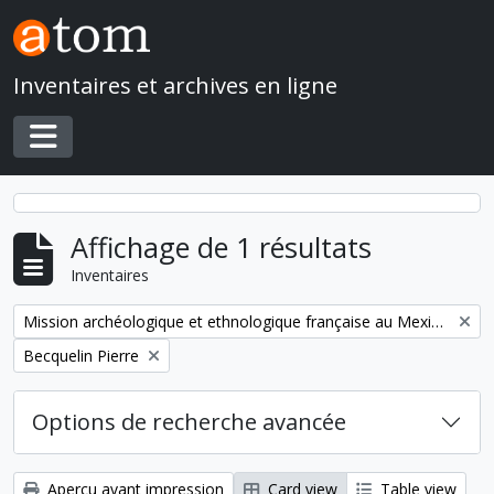
Skip to main content
Inventaires et archives en ligne
Toggle navigation
Affichage de 1 résultats
Inventaires
Remove filter:
Mission archéologique et ethnologique française au Mexique
Remove filter:
Becquelin Pierre
Options de recherche avancée
Aperçu avant impression
Card view
Table view