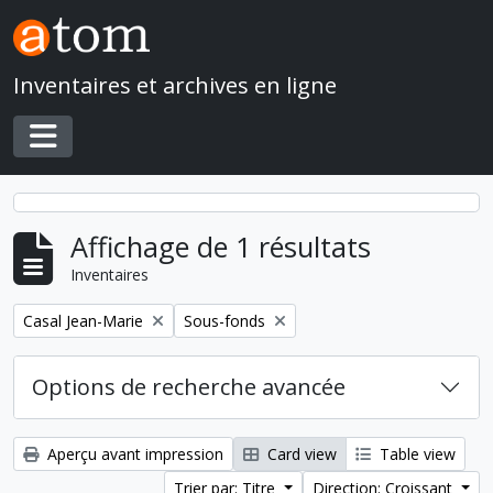
Skip to main content
Inventaires et archives en ligne
Toggle navigation
Affichage de 1 résultats
Inventaires
Remove filter:
Remove filter:
Casal Jean-Marie
Sous-fonds
Options de recherche avancée
Aperçu avant impression
Card view
Table view
Trier par: Titre
Direction: Croissant