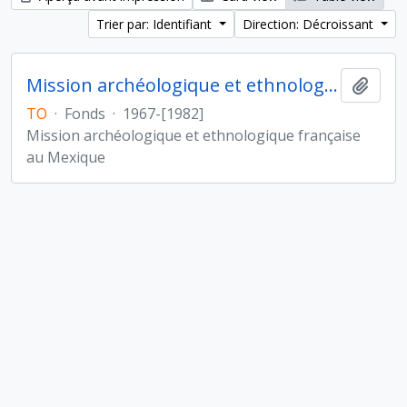
Trier par: Identifiant
Direction: Décroissant
Mission archéologique et ethnologique française au Mexique
Ajout
TO
·
Fonds
·
1967-[1982]
Mission archéologique et ethnologique française
au Mexique