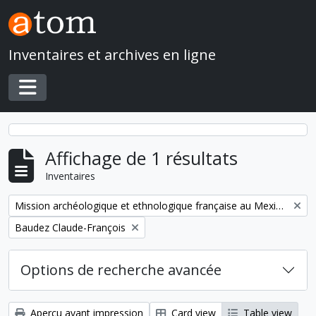
Skip to main content
Inventaires et archives en ligne
Toggle navigation
Affichage de 1 résultats
Inventaires
Remove filter:
Mission archéologique et ethnologique française au Mexique
Remove filter:
Baudez Claude-François
Options de recherche avancée
Aperçu avant impression
Card view
Table view