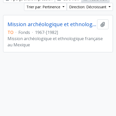
Trier par: Pertinence
Direction: Décroissant
Mission archéologique et ethnologique française au Mexique
Ajout
TO
·
Fonds
·
1967-[1982]
Mission archéologique et ethnologique française
au Mexique