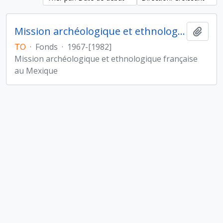
Mission archéologique et ethnologique française au Mexique
Ajout
TO
·
Fonds
·
1967-[1982]
Mission archéologique et ethnologique française
au Mexique