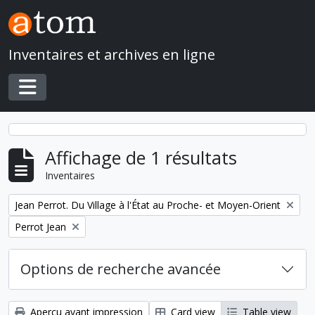
Skip to main content
Inventaires et archives en ligne
Toggle navigation
Affichage de 1 résultats
Inventaires
Remove filter:
Jean Perrot. Du Village à l'État au Proche- et Moyen-Orient
Remove filter:
Perrot Jean
Options de recherche avancée
Aperçu avant impression
Card view
Table view