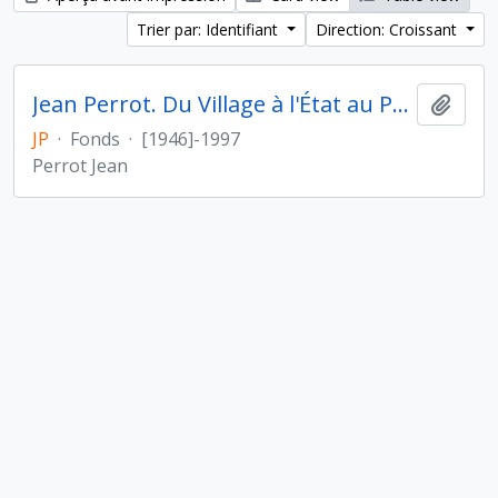
Trier par: Identifiant
Direction: Croissant
Jean Perrot. Du Village à l'État au Proche- et Moyen-Orient
Ajout
JP
·
Fonds
·
[1946]-1997
Perrot Jean