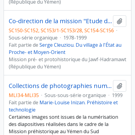
(République du Yémen)
Co-direction de la mission "Etude du peuplement pré- et protohistorique du Yémen"
Ajout
SC150-SC152, SC153/1-SC153/28, SC154-SC156
·
Sous-série organique
·
1978-1999
Fait partie de
Serge Cleuziou. Du village à l'État au
Proche- et Moyen-Orient
Mission pré- et protohistorique du Jawf-Hadramawt
(République du Yémen)
Collections de photographies numérisées
Ajout
MLI34-MLI35
·
Sous-sous-série organique
·
1999
Fait partie de
Marie-Louise Inizan. Préhistoire et
technologie
Certaines images sont issues de la numérisation
des diapositives réalisées dans le cadre de la
Mission préhistorique au Yémen du Sud