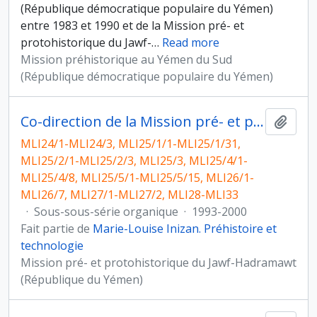
(République démocratique populaire du Yémen)
entre 1983 et 1990 et de la Mission pré- et
protohistorique du Jawf-
…
Read more
Mission préhistorique au Yémen du Sud
(République démocratique populaire du Yémen)
Co-direction de la Mission pré- et protohistorique du Jawf-Hadramawt, République du Yémen
Ajout
MLI24/1-MLI24/3, MLI25/1/1-MLI25/1/31,
MLI25/2/1-MLI25/2/3, MLI25/3, MLI25/4/1-
MLI25/4/8, MLI25/5/1-MLI25/5/15, MLI26/1-
MLI26/7, MLI27/1-MLI27/2, MLI28-MLI33
·
Sous-sous-série organique
·
1993-2000
Fait partie de
Marie-Louise Inizan. Préhistoire et
technologie
Mission pré- et protohistorique du Jawf-Hadramawt
(République du Yémen)