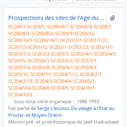
Prospections des sites de l'Age du Bronze au Yémen
Ajout
SC200/1-SC200/5, SC200/6/1-SC200/6/4, SC200/7,
SC200/8/1-SC200/8/3, SC200/9-SC200/15,
SC200/16/1-SC200/16/7, SC201/1/1-SC201/1/22,
SC201/2-SC201/12, SC202/1-SC202/23, SC203/1/1-
SC203/1/3, SC203/2-SC203/3, SC203/4/1-SC203/4/3,
SC203/5, SC203/6/1-SC203/6/3, SC203/7/1-
SC203/7/4, SC203/8, SC203/9/1-SC203/9/3,
SC203/10, SC204/1/1-SC204/1/12, SC204/2/1-
SC204/2/19, SC204/3-SC204/4, SC204/5/1-
SC204/5/4, SC204/6-SC204/9, SC204/10/1-
SC204/10/3
·
Sous-sous-série organique
·
1986-1993
Fait partie de
Serge Cleuziou. Du village à l'État au
Proche- et Moyen-Orient
Mission pré- et protohistorique du Jawf-Hadramawt