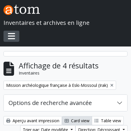
Skip to main content
Inventaires et archives en ligne
Toggle navigation
Affichage de 4 résultats
Inventaires
Remove filter:
Mission archéologique française à Eski-Mossoul (Irak)
Options de recherche avancée
Aperçu avant impression
Card view
Table view
Trier par: Date modifiée
Direction: Décroissant