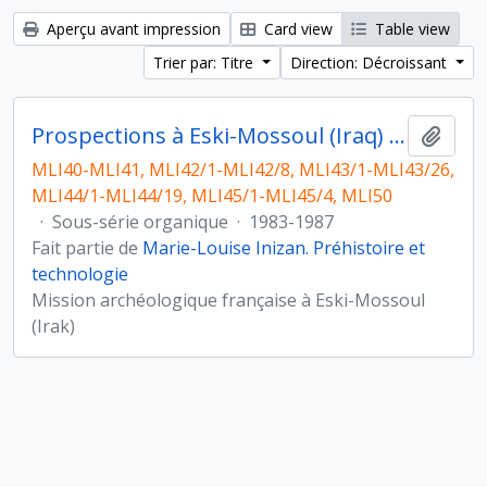
Aperçu avant impression
Card view
Table view
Trier par: Titre
Direction: Décroissant
Prospections à Eski-Mossoul (Iraq) et étude du matériel lithique
Ajout
MLI40-MLI41, MLI42/1-MLI42/8, MLI43/1-MLI43/26,
MLI44/1-MLI44/19, MLI45/1-MLI45/4, MLI50
·
Sous-série organique
·
1983-1987
Fait partie de
Marie-Louise Inizan. Préhistoire et
technologie
Mission archéologique française à Eski-Mossoul
(Irak)