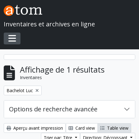
Skip to main content
Inventaires et archives en ligne
Toggle navigation
Affichage de 1 résultats
Inventaires
Remove filter:
Bachelot Luc
Options de recherche avancée
Aperçu avant impression
Card view
Table view
Trier par: Titre
Direction: Décroissant