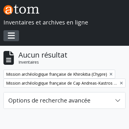
Skip to main content
Inventaires et archives en ligne
Toggle navigation
Aucun résultat
Inventaires
Remove filter:
Mission archéologique française de Khirokitia (Chypre)
Remove filter:
Mission archéologique française de Cap Andreas-Kastros et de Khirokitia (Chypre)
Options de recherche avancée