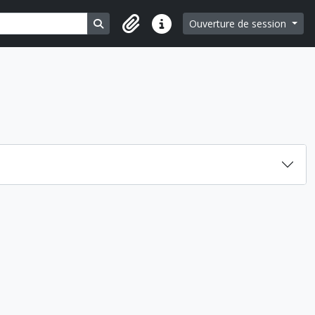
Search in browse page
Ouverture de session
Liens rapides