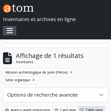
Skip to main content
Inventaires et archives en ligne
Toggle navigation
Affichage de 1 résultats
Inventaires
Remove filter:
Mission archéologique de Junin (Pérou)
Remove filter:
Série organique
Options de recherche avancée
Aperçu avant impression
Card view
Table view