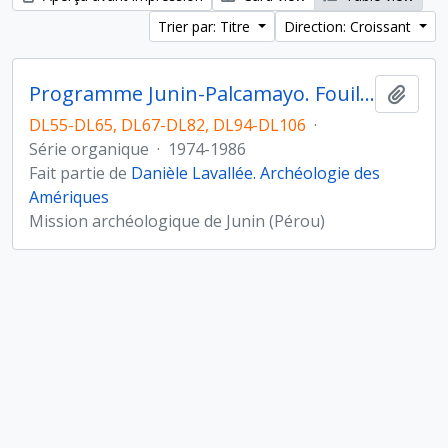
Trier par: Titre
Direction: Croissant
Programme Junin-Palcamayo. Fouilles de Telarmachay (Pérou)
Ajout
DL55-DL65, DL67-DL82, DL94-DL106
·
Série organique
·
1974-1986
Fait partie de
Danièle Lavallée. Archéologie des
Amériques
Mission archéologique de Junin (Pérou)