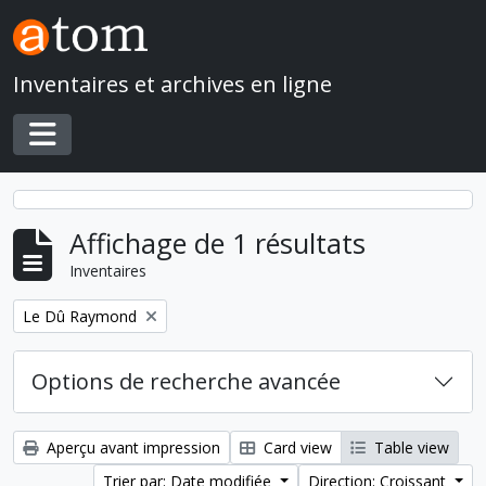
Skip to main content
Inventaires et archives en ligne
Toggle navigation
Affichage de 1 résultats
Inventaires
Remove filter:
Le Dû Raymond
Options de recherche avancée
Aperçu avant impression
Card view
Table view
Trier par: Date modifiée
Direction: Croissant