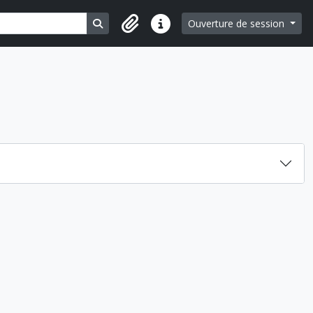
Search in browse page
Ouverture de session
Liens rapides