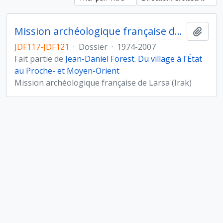
Mission archéologique française de Larsa-Oueili, Irak
Ajout
JDF117-JDF121
·
Dossier
·
1974-2007
Fait partie de
Jean-Daniel Forest. Du village à l'État
au Proche- et Moyen-Orient
Mission archéologique française de Larsa (Irak)