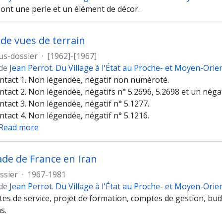
sont une perle et un élément de décor.
de vues de terrain
us-dossier
·
[1962]-[1967]
 de
Jean Perrot. Du Village à l'État au Proche- et Moyen-Orie
ntact 1. Non légendée, négatif non numéroté.
ntact 2. Non légendée, négatifs n° 5.2696, 5.2698 et un nég
tact 3. Non légendée, négatif n° 5.1277.
tact 4. Non légendée, négatif n° 5.1216.
Read more
e de France en Iran
ssier
·
1967-1981
 de
Jean Perrot. Du Village à l'État au Proche- et Moyen-Orie
otes de service, projet de formation, comptes de gestion, b
s.