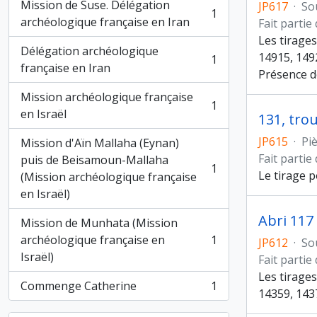
Mission de Suse. Délégation
JP617
·
So
1
, 1 résultats
archéologique française en Iran
Fait partie
Les tirage
Délégation archéologique
14915, 149
1
, 1 résultats
française en Iran
Présence d
Mission archéologique française
1
, 1 résultats
en Israël
131, tro
JP615
·
Pi
Mission d'Aïn Mallaha (Eynan)
Fait partie
puis de Beisamoun-Mallaha
1
Le tirage 
, 1 résultats
(Mission archéologique française
en Israël)
Abri 117
Mission de Munhata (Mission
archéologique française en
1
JP612
·
So
, 1 résultats
Israël)
Fait partie
Les tirage
Commenge Catherine
1
, 1 résultats
14359, 143