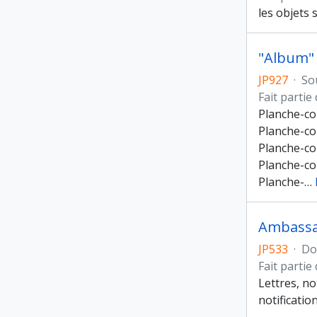
les objets 
"Album" 
JP927
·
So
Fait partie
Planche-co
Planche-co
Planche-con
Planche-con
Planche-
…
Ambassad
JP533
·
Do
Fait partie
Lettres, n
notification