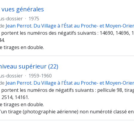
, vues générales
us-dossier
·
1975
 de
Jean Perrot. Du Village à l'État au Proche- et Moyen-Orie
s portent les numéros des négatifs suivants : 14690, 14696, 
4.
e tirages en double.
 niveau supérieur (22)
us-dossier
·
1959-1960
 de
Jean Perrot. Du Village à l'État au Proche- et Moyen-Orie
 portent les numéros de négatifs suivants : pellicule 98, tirage
 2514, 14161.
e tirages en double.
'un tirage (photographie aérienne) non numéroté classé en