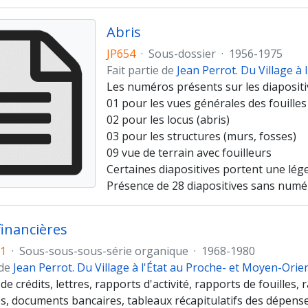
Abris
JP654
·
Sous-dossier
·
1956-1975
Fait partie de
Jean Perrot. Du Village à
Les numéros présents sur les diapositiv
01 pour les vues générales des fouilles
02 pour les locus (abris)
03 pour les structures (murs, fosses)
09 vue de terrain avec fouilleurs
Certaines diapositives portent une lég
Présence de 28 diapositives sans numé
financières
91
·
Sous-sous-sous-série organique
·
1968-1980
 de
Jean Perrot. Du Village à l'État au Proche- et Moyen-Orie
 crédits, lettres, rapports d'activité, rapports de fouilles,
ives, documents bancaires, tableaux récapitulatifs des dépen