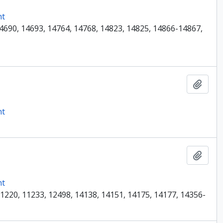
nt
14690, 14693, 14764, 14768, 14823, 14825, 14866-14867,
Ajout
nt
Ajout
nt
11220, 11233, 12498, 14138, 14151, 14175, 14177, 14356-