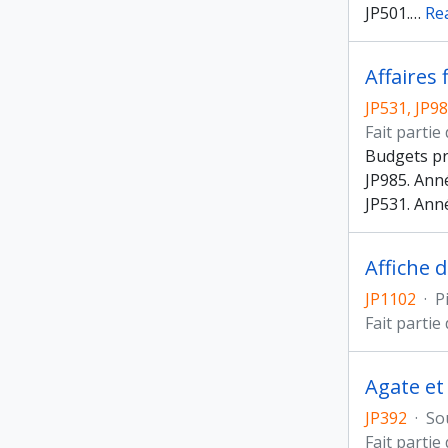
JP501.
…
Re
Affaires 
JP531, JP9
Fait partie
Budgets pr
JP985. Ann
JP531. Ann
Affiche 
JP1102
·
P
Fait partie
Agate et
JP392
·
So
Fait partie