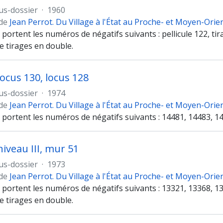
us-dossier
·
1960
 de
Jean Perrot. Du Village à l'État au Proche- et Moyen-Orie
 portent les numéros de négatifs suivants : pellicule 122, tirag
e tirages en double.
locus 130, locus 128
us-dossier
·
1974
 de
Jean Perrot. Du Village à l'État au Proche- et Moyen-Orie
 portent les numéros de négatifs suivants : 14481, 14483, 1
niveau III, mur 51
us-dossier
·
1973
 de
Jean Perrot. Du Village à l'État au Proche- et Moyen-Orie
 portent les numéros de négatifs suivants : 13321, 13368, 1
e tirages en double.