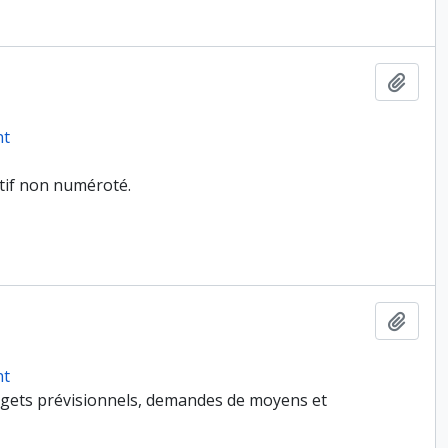
Ajout
nt
atif non numéroté.
Ajout
nt
udgets prévisionnels, demandes de moyens et