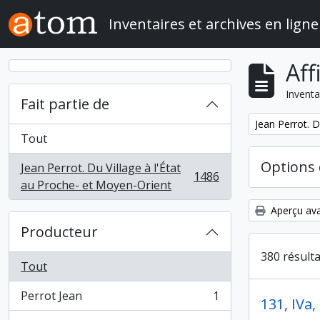
Skip to main content
Inventaires et archives en ligne
Aff
Inventa
Fait partie de
Remove filter:
Jean Perrot. D
Tout
Options 
Jean Perrot. Du Village à l'État
1486
, 1486 résultats
au Proche- et Moyen-Orient
Aperçu ava
Producteur
380 résult
Tout
Perrot Jean
1
131, IVa,
, 1 résultats