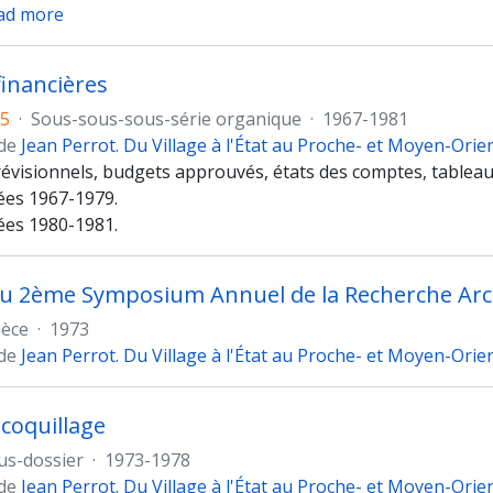
ad more
financières
85
·
Sous-sous-sous-série organique
·
1967-1981
 de
Jean Perrot. Du Village à l'État au Proche- et Moyen-Orie
évisionnels, budgets approuvés, états des comptes, tableaux 
ées 1967-1979.
ées 1980-1981.
du 2ème Symposium Annuel de la Recherche Arc
ièce
·
1973
 de
Jean Perrot. Du Village à l'État au Proche- et Moyen-Orie
 coquillage
us-dossier
·
1973-1978
 de
Jean Perrot. Du Village à l'État au Proche- et Moyen-Orie