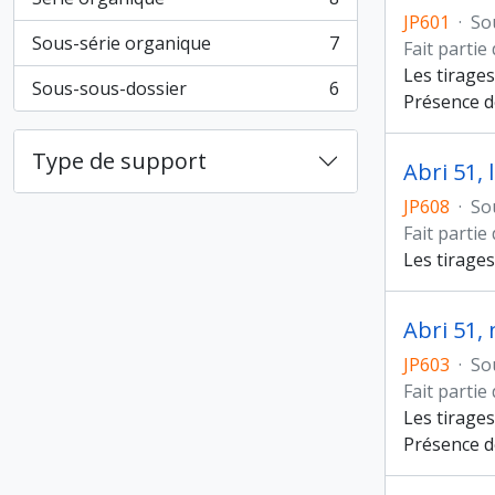
, 8 résultats
JP601
·
So
Sous-série organique
7
Fait partie
, 7 résultats
Les tirages
Sous-sous-dossier
6
, 6 résultats
Présence d
Type de support
Abri 51, 
JP608
·
So
Fait partie
Les tirages
Abri 51, 
JP603
·
So
Fait partie
Les tirages
Présence d