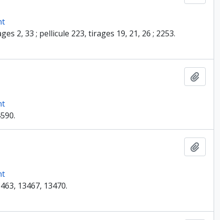
nt
es 2, 33 ; pellicule 223, tirages 19, 21, 26 ; 2253.
Ajout
nt
4590.
Ajout
nt
3463, 13467, 13470.