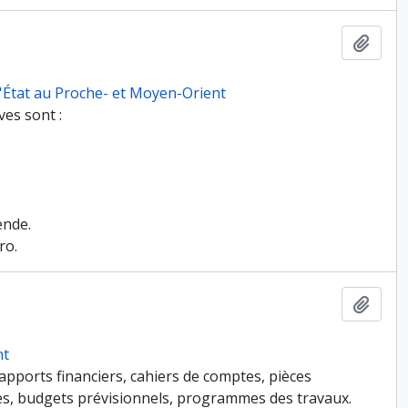
Ajout
 l'État au Proche- et Moyen-Orient
es sont :
ende.
ro.
Ajout
nt
 rapports financiers, cahiers de comptes, pièces
ses, budgets prévisionnels, programmes des travaux.