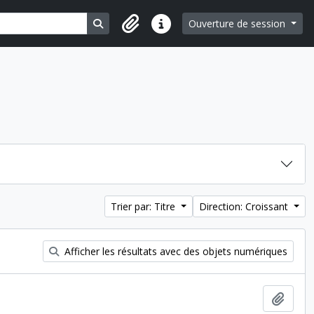
Search in browse page
Ouverture de session
Liens rapides
Trier par: Titre
Direction: Croissant
Afficher les résultats avec des objets numériques
Ajout