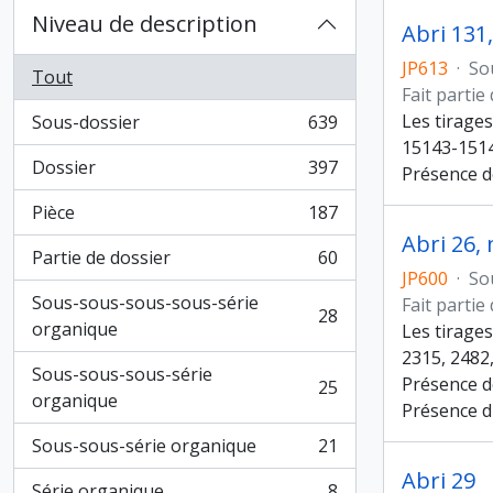
Niveau de description
Abri 131
JP613
·
So
Tout
Fait partie
Les tirage
Sous-dossier
639
, 639 résultats
15143-1514
Dossier
397
Présence d
, 397 résultats
Pièce
187
, 187 résultats
Abri 26,
Partie de dossier
60
, 60 résultats
JP600
·
So
Sous-sous-sous-sous-série
Fait partie
28
, 28 résultats
organique
Les tirages
2315, 2482,
Sous-sous-sous-série
Présence d
25
, 25 résultats
organique
Présence d
Sous-sous-série organique
21
, 21 résultats
Abri 29
Série organique
8