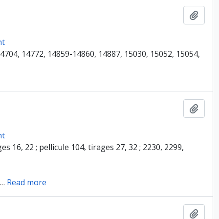
Ajout
nt
14704, 14772, 14859-14860, 14887, 15030, 15052, 15054,
Ajout
nt
s 16, 22 ; pellicule 104, tirages 27, 32 ; 2230, 2299,
…
Read more
Ajout