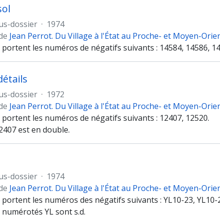
sol
us-dossier
·
1974
 de
Jean Perrot. Du Village à l'État au Proche- et Moyen-Orie
 portent les numéros de négatifs suivants : 14584, 14586, 1
détails
us-dossier
·
1972
 de
Jean Perrot. Du Village à l'État au Proche- et Moyen-Orie
 portent les numéros de négatifs suivants : 12407, 12520.
2407 est en double.
us-dossier
·
1974
 de
Jean Perrot. Du Village à l'État au Proche- et Moyen-Orie
 portent les numéros des négatifs suivants : YL10-23, YL10-
s numérotés YL sont s.d.