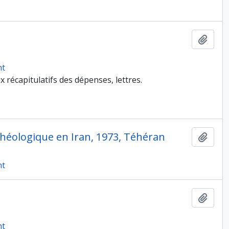
Ajout
nt
récapitulatifs des dépenses, lettres.
héologique en Iran, 1973, Téhéran
Ajout
nt
Ajout
nt