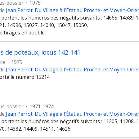
us-dossier
·
1975
 de
Jean Perrot. Du Village à l'État au Proche- et Moyen-Orie
s portent les numéros des négatifs suivants : 14665, 14689-
21, 14996, 15027, 14040, 15047, 15050.
e tirages en double.
us de poteaux, locus 142-141
èce
·
1975
 de
Jean Perrot. Du Village à l'État au Proche- et Moyen-Orie
porte le numéro 15214.
us-dossier
·
1971-1974
 de
Jean Perrot. Du Village à l'État au Proche- et Moyen-Orie
s portent les numéros des négatifs suivants : 11205, 11208, 
70, 14382, 14409, 14511, 14626.