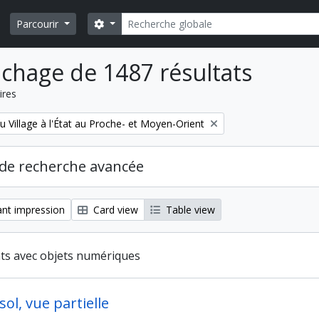
Rechercher
Search options
Parcourir
ichage de 1487 résultats
ires
u Village à l'État au Proche- et Moyen-Orient
de recherche avancée
nt impression
Card view
Table view
ats avec objets numériques
 sol, vue partielle