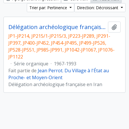
Trier par: Pertinence
Direction: Décroissant
Délégation archéologique française en Iran
Ajout
JP1-JP214, JP215/1-JP215/3, JP223-JP289, JP291-
JP397, JP400-JP452, JP454-JP495, JP499-JP526,
JP528-JP551, JP985-JP991, JP1042-JP1067, JP1076-
JP1122
·
Série organique
·
1967-1993
Fait partie de
Jean Perrot. Du Village à l'État au
Proche- et Moyen-Orient
Délégation archéologique française en Iran