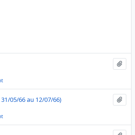
Ajout
nt
 31/05/66 au 12/07/66)
Ajout
nt