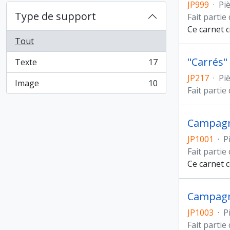
JP999
·
Pi
Type de support
Fait partie
Ce carnet c
Tout
"Carrés"
Texte
17
, 17 résultats
JP217
·
Pi
Image
10
, 10 résultats
Fait partie
Campagne
JP1001
·
P
Fait partie
Ce carnet 
Campagne
JP1003
·
P
Fait partie