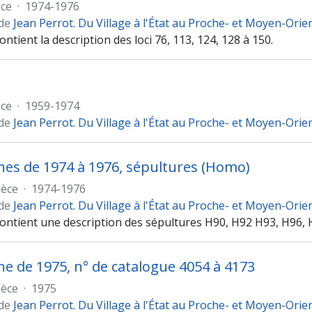
èce
·
1974-1976
 de
Jean Perrot. Du Village à l'État au Proche- et Moyen-Orie
ontient la description des loci 76, 113, 124, 128 à 150.
èce
·
1959-1974
 de
Jean Perrot. Du Village à l'État au Proche- et Moyen-Orie
s de 1974 à 1976, sépultures (Homo)
ièce
·
1974-1976
 de
Jean Perrot. Du Village à l'État au Proche- et Moyen-Orie
contient une description des sépultures H90, H92 H93, H96, 
 de 1975, n° de catalogue 4054 à 4173
ièce
·
1975
 de
Jean Perrot. Du Village à l'État au Proche- et Moyen-Orie