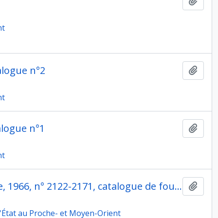
Ajout
nt
alogue n°2
Ajout
nt
alogue n°1
Ajout
nt
Munhata, cinquième campagne, 1966, n° 2122-2171, catalogue de fouilles n° 3
Ajout
 l'État au Proche- et Moyen-Orient