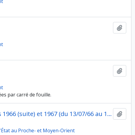
nt
Ajout
nt
Ajout
nt
es par carré de fouille.
Munhata, journaux graphiques 1966 (suite) et 1967 (du 13/07/66 au 18/07/66 et du 02/05/67 au 31/05/67)
Ajout
 l'État au Proche- et Moyen-Orient