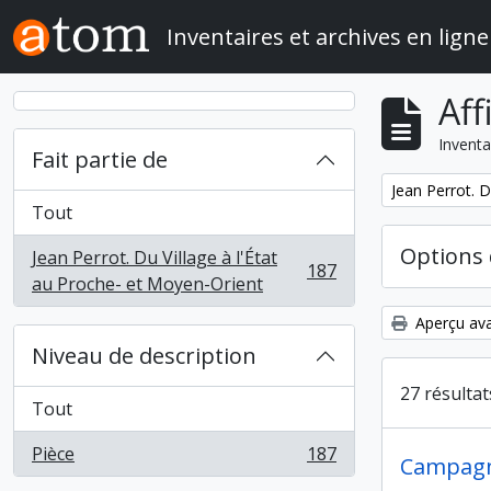
Skip to main content
Inventaires et archives en ligne
Aff
Inventa
Fait partie de
Remove filter:
Jean Perrot. D
Tout
Options 
Jean Perrot. Du Village à l'État
187
, 187 résultats
au Proche- et Moyen-Orient
Aperçu ava
Niveau de description
27 résulta
Tout
Pièce
187
Campagne
, 187 résultats