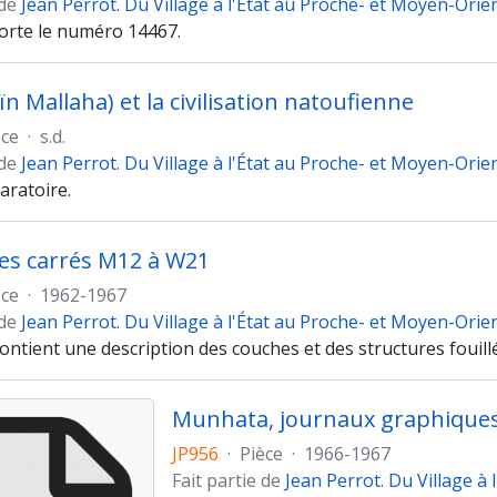
 de
Jean Perrot. Du Village à l'État au Proche- et Moyen-Orie
porte le numéro 14467.
n Mallaha) et la civilisation natoufienne
èce
·
s.d.
 de
Jean Perrot. Du Village à l'État au Proche- et Moyen-Orie
aratoire.
es carrés M12 à W21
èce
·
1962-1967
 de
Jean Perrot. Du Village à l'État au Proche- et Moyen-Orie
ontient une description des couches et des structures fouillé
JP956
·
Pièce
·
1966-1967
Fait partie de
Jean Perrot. Du Village à