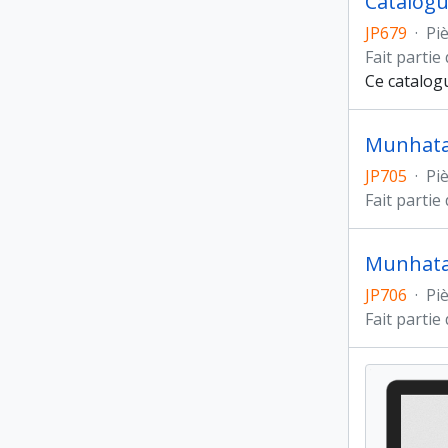
Catalogu
JP679
·
Pi
Fait partie
Ce catalogu
Munhata,
JP705
·
Pi
Fait partie
Munhata,
JP706
·
Pi
Fait partie