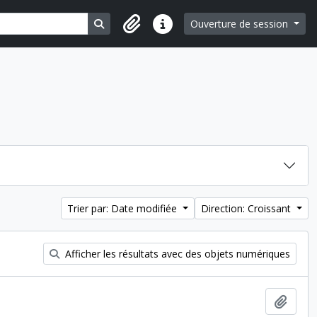
Search in browse page
Ouverture de session
Liens rapides
Trier par: Date modifiée
Direction: Croissant
Afficher les résultats avec des objets numériques
Ajout