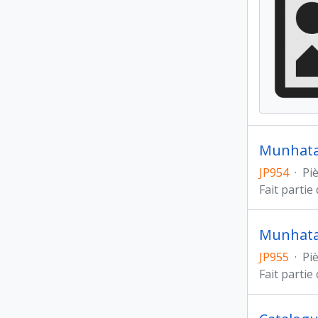
Munhata 
JP954
·
Pi
Fait partie
Munhata 
JP955
·
Pi
Fait partie