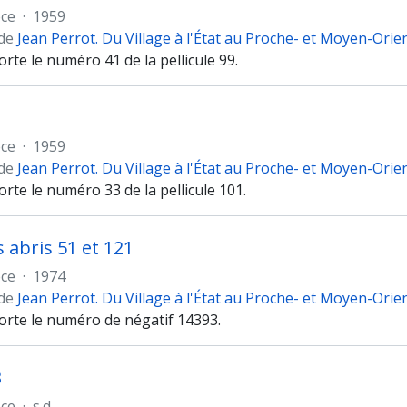
èce
·
1959
 de
Jean Perrot. Du Village à l'État au Proche- et Moyen-Orie
orte le numéro 41 de la pellicule 99.
èce
·
1959
 de
Jean Perrot. Du Village à l'État au Proche- et Moyen-Orie
orte le numéro 33 de la pellicule 101.
 abris 51 et 121
èce
·
1974
 de
Jean Perrot. Du Village à l'État au Proche- et Moyen-Orie
porte le numéro de négatif 14393.
3
èce
·
s.d.