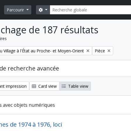
Rechercher
Search options
Parcourir
ichage de 187 résultats
ires
Remove filter:
u Village à l'État au Proche- et Moyen-Orient
Pièce
de recherche avancée
nt impression
Card view
Table view
ts avec objets numériques
s de 1974 à 1976, loci