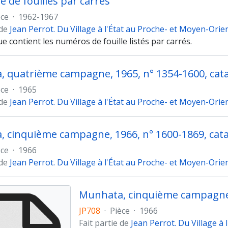
e de fouilles par carrés
èce
·
1962-1967
 de
Jean Perrot. Du Village à l'État au Proche- et Moyen-Orie
e contient les numéros de fouille listés par carrés.
 quatrième campagne, 1965, n° 1354-1600, cat
èce
·
1965
 de
Jean Perrot. Du Village à l'État au Proche- et Moyen-Orie
 cinquième campagne, 1966, n° 1600-1869, cat
èce
·
1966
 de
Jean Perrot. Du Village à l'État au Proche- et Moyen-Orie
JP708
·
Pièce
·
1966
Fait partie de
Jean Perrot. Du Village à