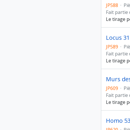
JP588
·
Pi
Fait partie
Le tirage p
Locus 31
JP589
·
Pi
Fait partie
Le tirage p
Murs des
JP609
·
Pi
Fait partie
Le tirage 
Homo 5
JP620
·
Pi