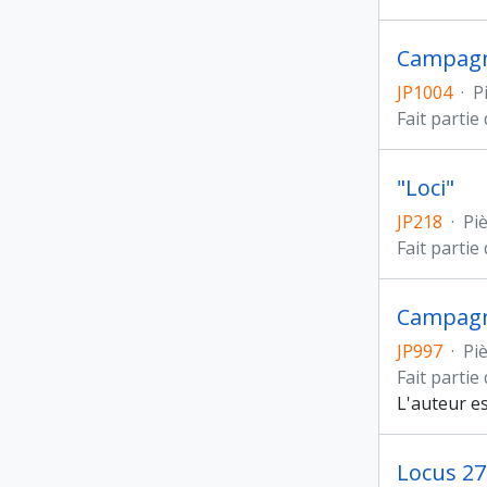
Campagne
JP1004
·
P
Fait partie
"Loci"
JP218
·
Pi
Fait partie
Campagn
JP997
·
Pi
Fait partie
L'auteur es
Locus 27