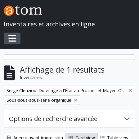
Skip to main content
Inventaires et archives en ligne
Toggle navigation
Affichage de 1 résultats
Inventaires
Remove filter:
Serge Cleuziou. Du village à l'État au Proche- et Moyen-Orient
Remove filter:
Sous-sous-sous-série organique
Options de recherche avancée
Aperçu avant impression
Card view
Table view