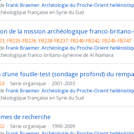
 de
Frank Braemer. Archéologie du Proche-Orient hellénistiq
chéologique française en Syrie du Sud
ion de la mission archéologique franco-britano-
3, FB225-FB226, FB228-FB237, FB240-FB242, FB245-FB247
 de
Frank Braemer. Archéologie du Proche-Orient hellénistiq
chéologique franco-britano-syrienne de Al Namara
n d'une fouille-test (sondage profond) du rempa
53
·
Série organique
·
2001-2003
 de
Frank Braemer. Archéologie du Proche-Orient hellénistiq
chéologique française en Syrie du Sud
mes de recherche
02
·
Série organique
·
1990-2009
 de
Frank Braemer. Archéologie du Proche-Orient hellénistiq