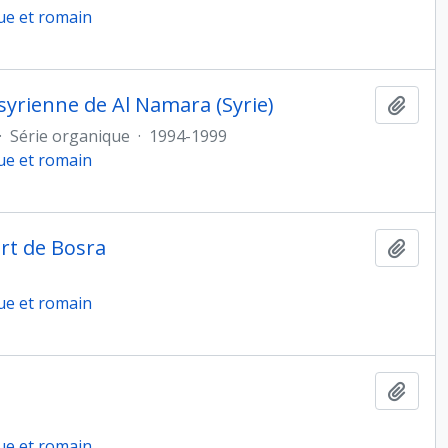
ue et romain
syrienne de Al Namara (Syrie)
Ajout
·
Série organique
·
1994-1999
ue et romain
rt de Bosra
Ajout
ue et romain
Ajout
ue et romain