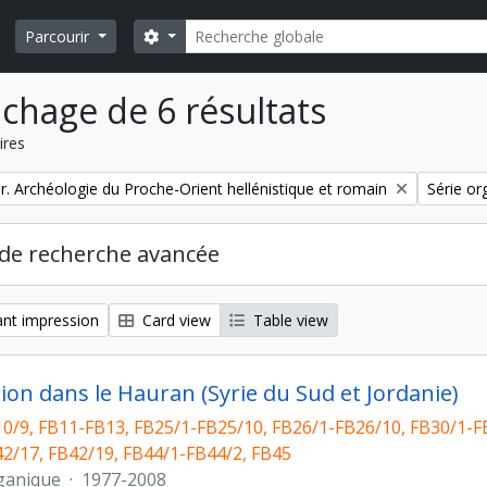
Rechercher
Search options
Parcourir
ichage de 6 résultats
ires
Remove f
. Archéologie du Proche-Orient hellénistique et romain
Série or
de recherche avancée
nt impression
Card view
Table view
ion dans le Hauran (Syrie du Sud et Jordanie)
0/9, FB11-FB13, FB25/1-FB25/10, FB26/1-FB26/10, FB30/1-FB
2/17, FB42/19, FB44/1-FB44/2, FB45
ganique
·
1977-2008