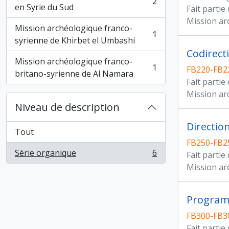
2
, 2 résultats
en Syrie du Sud
Fait partie
Mission ar
Mission archéologique franco-
1
, 1 résultats
syrienne de Khirbet el Umbashi
Codirect
Mission archéologique franco-
1
FB220-FB22
, 1 résultats
britano-syrienne de Al Namara
Fait partie
Mission ar
Niveau de description
Directio
Tout
FB250-FB2
Série organique
6
Fait partie
, 6 résultats
Mission ar
Program
FB300-FB3
Fait partie