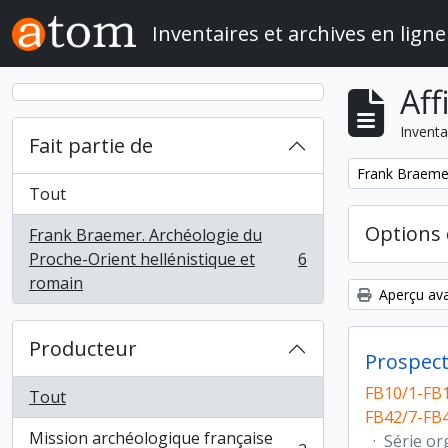
Skip to main content
Inventaires et archives en ligne
Aff
Inventa
Fait partie de
Remove filter:
Frank Braemer
Tout
Options 
Frank Braemer. Archéologie du
Proche-Orient hellénistique et
6
, 6 résultats
romain
Aperçu ava
Producteur
Prospect
FB10/1-FB1
Tout
FB42/7-FB4
Mission archéologique française
·
Série or