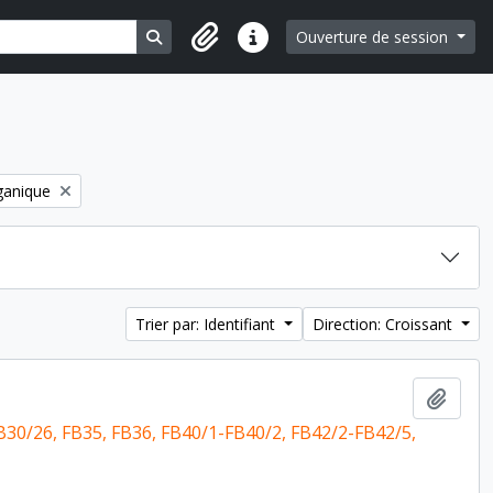
Search in browse page
Ouverture de session
Liens rapides
ilter:
ganique
Trier par: Identifiant
Direction: Croissant
Ajout
30/26, FB35, FB36, FB40/1-FB40/2, FB42/2-FB42/5,