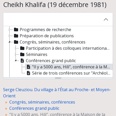
Cheikh Khalifa (19 décembre 1981)
Serge Cleuziou. Du village à l'État au Proche- et Moyen-Orient
Fouilles et prospections
Programmes de recherche
Préparation de publications
Congrès, séminaires, conférences
Participation à des colloques internationaux
Séminaires
Conférences grand public
"Il y a 5000 ans, Hili", conférence à la Maison de la Culture Cheikh Khalifa (19 décembre 1981)
Série de trois conférences sur "Archéologie de la péninsule d'Oman : la conquête de la mer et du désert" pour l'Association culturelle Clio, Paris (25 septembre, 02-03 octobre 1999)
Participation à l'exposition "Ancient Rome and India" (Inde)
Relations scientifiques
Serge Cleuziou. Du village à l'État au Proche- et Moyen-
Enseignement et formation
Orient
Participation à des instances décisionnelles ou consultatives
Congrès, séminaires, conférences
Activités d'expertise
Conférences grand public
Autres responsabilités
"Il y a 5000 ans, Hili", conférence à la Maison de la