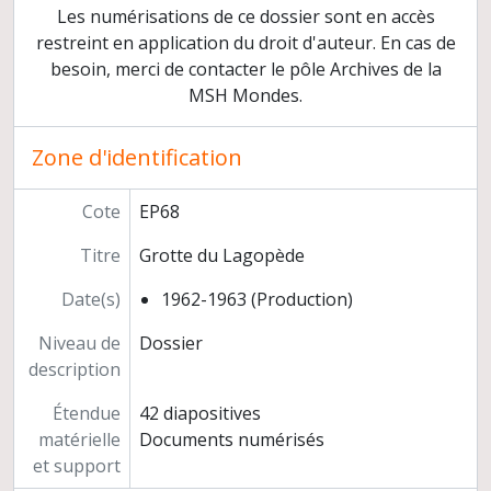
Grotte des Fées
Les numérisations de ce dossier sont en accès
Grotte du Bison
restreint en application du droit d'auteur. En cas de
Grotte du Cheval
besoin, merci de contacter le pôle Archives de la
Grotte du Lagopède
MSH Mondes.
Grotte du Lion
Grotte du Loup
Zone d'identification
Grotte du Renne
Grotte du Renne, Galerie Schoepflin (R.G.S.)
Cote
EP68
Grotte du Trilobite
Rapports de fouilles
Titre
Grotte du Lagopède
Etudes
Date(s)
1962-1963 (Production)
Préparation de publications
Exposition pour les visiteurs du site
Niveau de
Dossier
Coupures de presse
description
Gestion des fouilles
Grottes du "Perthuis" et du "Grenier" à Saint-Romain (Côte-d'Or)
Étendue
42 diapositives
Hypogée des "Mournouards" à Mesnil-sur-Oger (Marne)
matérielle
Documents numérisés
Enceinte préhistorique à Champs (Yonne)
et support
Cimetière mérovingien d'Escolives (Yonne, 1962)