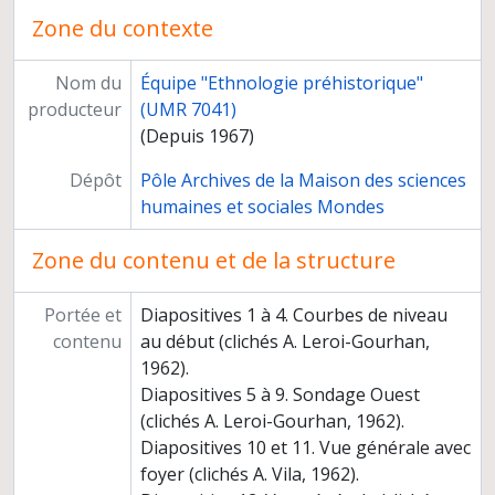
Sauvetage du cimetière mérovingien et carolingien de "Brienne" à Nitry (Yonne)
Zone du contexte
Fouilles de sauvetage de l'hypogée de "L'homme mort" à Tinqueux (Marne)
Sauvetage d'une enceinte préhistorique à Monéteau-Gurgy (Yonne)
Nom du
Équipe "Ethnologie préhistorique"
Sondage du site "Les Bosquets" à Montfermeil (Seine-Saint-Denis)
producteur
(UMR 7041)
Chantier archéologique de Pincevent (commune de La Grande Paroisse, Seine-et-Marne)
(Depuis 1967)
Sauvetage d'un gisement tardenoisien à Sonchamp (Yvelines)
Ramassages de surface sur le site de "Moque panier" à Ville-Saint-Jacques (Seine-et-Marne)
Dépôt
Pôle Archives de la Maison des sciences
Prospections en Seine-et-Marne
humaines et sociales Mondes
Participation d'André Leroi-Gourhan à des chantiers archéologiques
Zone du contenu et de la structure
Négatifs relatifs à différents chantiers
Tirages relatifs à différents chantiers
Photothèque
Portée et
Diapositives 1 à 4. Courbes de niveau
Programmes de recherche
contenu
au début (clichés A. Leroi-Gourhan,
Enseignement
1962).
Cahiers du Centre de recherches préhistoriques
Diapositives 5 à 9. Sondage Ouest
(clichés A. Leroi-Gourhan, 1962).
Diapositives 10 et 11. Vue générale avec
foyer (clichés A. Vila, 1962).