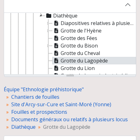
Plans généraux
Tirages photographiques et négatifs
Diathèque
Diapositives relatives à plusieurs locus
Grotte de l'Hyène
Grotte des Fées
Grotte du Bison
Grotte du Cheval
Grotte du Lagopède
Grotte du Lion
Grotte du Loup, industrie (clichés A. Leroi-Gourhan)
Grotte du Renne
Équipe "Ethnologie préhistorique"
Grotte du Renne, Galerie Schoepflin (R.G.S.)
Chantiers de fouilles
Grotte du Trilobite et provenance inconnue
Site d'Arcy-sur-Cure et Saint-Moré (Yonne)
Techniques de fouilles
Fouilles et prospections
Vie de chantier
Documents généraux ou relatifs à plusieurs locus
Carrière des sarcophages et Grande Grotte
Diathèque
Grotte du Lagopède
Grotte de l’Hyène
Grotte des Ours, topographie générale