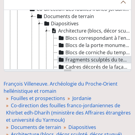
Direction des fouilles d'Iraq al-Amir et co-direction des fouilles franco-jordaniennes de Khirbet edh-Dharih (ministère des Affaires étrangères et université du Yarmouk)
Co-direction des fouilles franco-jordaniennes de Khirbet edh-Dharih (ministère des Affraires étrangères et université du Yarmouk)
Documents de terrain
Diapositives
Architecture (blocs, décor sculpté, décor stuqué)
Blocs correspondant à l'entrée sud du sanctuaire, première cour
Blocs de la porte monumentale de la façade du temple
Blocs de corniche du temple et du sanctuaire
Fragments sculptés du temple
Cadres décorés de la façade du temple
Blocs de l'architrave de la façade du temple
Blocs du fronton de la façade du temple
François Villeneuve. Archéologie du Proche-Orient
Blocs de la frise de la façade du temple
hellénistique et romain
Blocs décorés de fruits (grenades), cella du temple
Fouilles et prospections
Jordanie
Objets cultuels
Co-direction des fouilles franco-jordaniennes de
Blocs décorés de végétaux, cella du temple
Khirbet edh-Dharih (ministère des Affraires étrangères
Blocs des fenêtres de la façade du temple
et université du Yarmouk)
Pilastres et demi-colonnes de la façade du temple
Documents de terrain
Diapositives
Blocs de couverture, hypothétiques
Architecture (blocs, décor sculpté, décor stuqué)