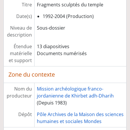
Titre
Fragments sculptés du temple
Syrie du sud
Communications à des congrès, colloques et séminaires
Date(s)
1992-2004 (Production)
Préparation de publications
Expositions
Niveau de
Sous-dossier
Carrière
description
Étendue
13 diapositives
matérielle
Documents numérisés
et support
Zone du contexte
Nom du
Mission archéologique franco-
producteur
jordanienne de Khirbet adh-Dharih
(Depuis 1983)
Dépôt
Pôle Archives de la Maison des sciences
humaines et sociales Mondes