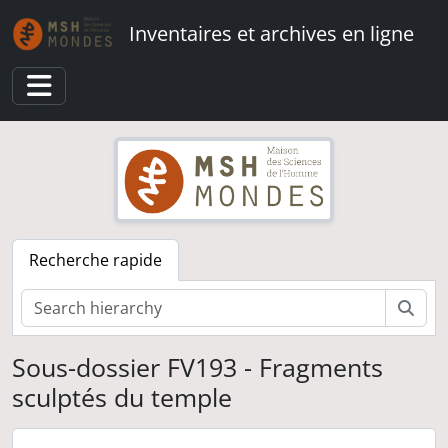
Skip to main content
Inventaires et archives en ligne
Toggle navigation
Recherche rapide
Rech
Sous-dossier FV193 - Fragments
François Villeneuve. Archéologie du Proche-Orient hellénistique et romain
sculptés du temple
Fouilles et prospections
Jordanie