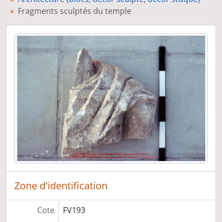
Blocs des pilastres des pièces latérales, cella
Fragments sculptés du temple
Blocs d'une frise processionnelle, cella du temple
Blocs avec oves de gros module, cella
Bustes inscrits dans des cadres et des médaillons, cella
Blocs des colonnes du môtab, cella
Stucs avec un décor figuré
Stucs avec un décor non figuré
Céramique
Exposition à l'Université du Yarmouk (Irbid, Jordanie)
Epigraphie
Lampes
Mobilier
Monnaies
Petits objets et bijoux
"Catalogues" de relevés du temple
Zone d'identification
Dessins de la campagne de fouilles 2001, réalisés par Raphaël Drizard
Vue cavalière du site du sanctuaire vers la fin de la campagne de fouilles 1992
Rapports techniques
Cote
FV193
Administration des fouilles