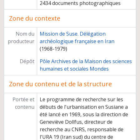
2434 documents photographiques
Rapports de fouilles
Organisation et gestion de la Mission de Suse
Zone du contexte
Relations avec les institutions iraniennes
Correspondance
Nom du
Mission de Suse. Délégation
Congrès
producteur
archéologique française en Iran
Dossiers d'études
(1968-1979)
Publications
Manifestations grand public
Dépôt
Pôle Archives de la Maison des sciences
Musée de Suse
humaines et sociales Mondes
Formation des chercheurs étrangers
Presse : découverte de la statue de Darius en 1973
Zone du contenu et de la structure
Fouilles de Qabr Sheykheyn
Direction de la revue Paléorient
Portée et
Le programme de recherche sur les
Congrès et conférences
contenu
débuts de l'urbanisation en Susiane a
Publications
été lancé en 1969, sous la direction de
Médiation scientifique
Geneviève Dollfus, directeur de
Relations scientifiques
recherche au CNRS, responsable de
Participation à des instances
l'URA 19 (Iran sud) du centre de
Titre et travaux