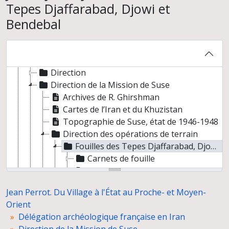
Tepes Djaffarabad, Djowi et
Bendebal
Jean Perrot. Du Village à l'État au Proche- et Moyen-Orient
Direction de la Mission archéologique française en Israël
Délégation archéologique française en Iran
Direction
Direction de la Mission de Suse
Archives de R. Ghirshman
Cartes de l’Iran et du Khuzistan
Topographie de Suse, état de 1946-1948
Direction des opérations de terrain
Fouilles des Tepes Djaffarabad, Djowi et Bendebal
Carnets de fouille
Catalogues de fouille
Fiches d'objets
Jean Perrot. Du Village à l'État au Proche- et Moyen-
Journaux graphiques
Orient
Relevés
Délégation archéologique française en Iran
Dessins d'objets