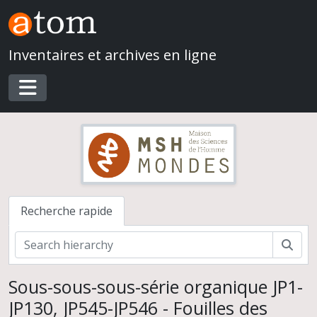
Skip to main content
Inventaires et archives en ligne
Toggle navigation
Recherche rapide
Rech
Sous-sous-sous-série organique JP1-
JP130, JP545-JP546 - Fouilles des