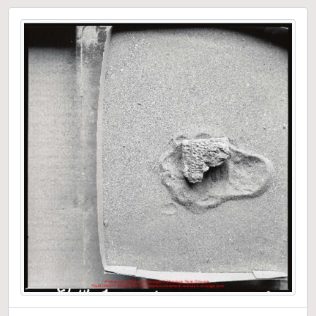
Film n° 53
Film n° 54
Film n° 55
Film n° 56
Film n° 57
Film n° 58
Film n° 59
Film n° 60
Film n° 61
Film n° 62
Film n° 63
Film n° 64
Film n° 65
Film n° 66
Film n° 67
Film n° 68
Film n° 69
Campagne 1981
Campagne 1983