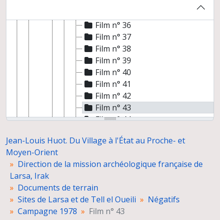
Film n° 34
Film n° 35
Film n° 36
Film n° 37
Film n° 38
Film n° 39
Film n° 40
Film n° 41
Film n° 42
Film n° 43
Film n° 44
Film n° 45
Jean-Louis Huot. Du Village à l'État au Proche- et
Film n° 46
Moyen-Orient
Film n° 47
Direction de la mission archéologique française de
Film n° 48
Larsa, Irak
Film n° 49
Documents de terrain
Film n° 50
Sites de Larsa et de Tell el Oueili
Négatifs
Film n° 51
Campagne 1978
Film n° 43
Film n° 52