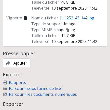
Taille du fichier
46.8 KiB
Téléversé
10 septembre 2025 11:42
Vignette
Nom du fichier
JLH252_43_142.jpg
Type de support
Image
Type MIME
image/jpeg
Taille du fichier
12.7 KiB
Téléversé
10 septembre 2025 11:42
Presse-papier
Ajouter
Explorer
Rapports
Parcourir sous forme de liste
Parcourir les documents numériques
Exporter